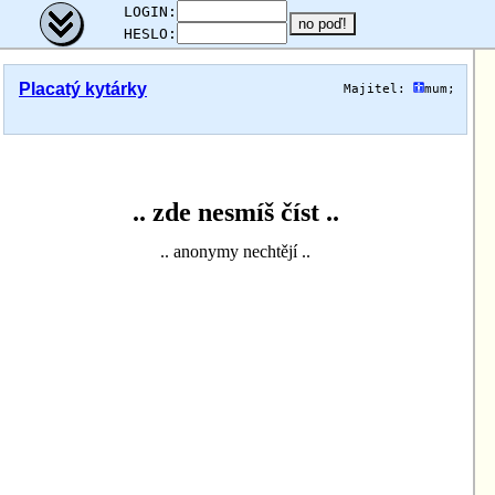
;
LOGIN:
HESLO:
Placatý kytárky
Majitel:
mum
;
.. zde nesmíš číst ..
.. anonymy nechtějí ..