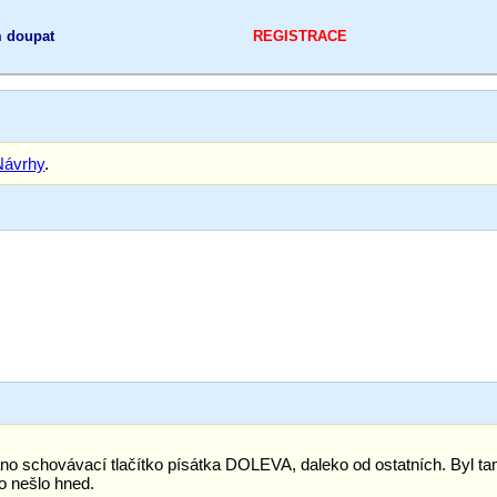
 doupat
REGISTRACE
Návrhy
.
no schovávací tlačítko písátka DOLEVA, daleko od ostatních. Byl t
to nešlo hned.