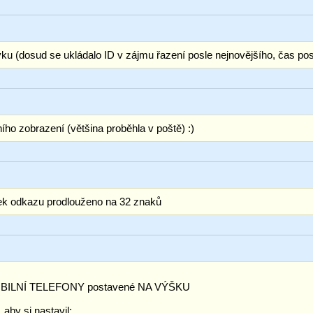
vku (dosud se ukládalo ID v zájmu řazení posle nejnovějšího, čas pos
ho zobrazení (většina proběhla v poště) :)
isek odkazu prodlouženo na 32 znaků
o MOBILNÍ TELEFONY postavené NA VÝŠKU
y si nastavil: