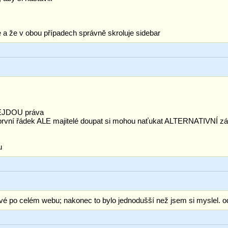
ve a že v obou případech správně skroluje sidebar
NEJDOU práva
první řádek ALE majitelé doupat si mohou naťukat ALTERNATIVNÍ záhla
u
kové po celém webu; nakonec to bylo jednodušší než jsem si myslel. 