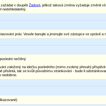
a zažádat v doupěti
Žádosti
, jelikož taková změna vyžaduje změnit v
l nedohledatelný.
stavování práv. Vesele banujte a jmenujte své zástupce ve správě a
poslední nečtěný
ání založený na idečku posledního (mimo zvolený přesah) příspěvku 
 přislintá, tak se kvůli původnímu stránkování - bude-li odstránkova
to nedotkne.
odkazované)