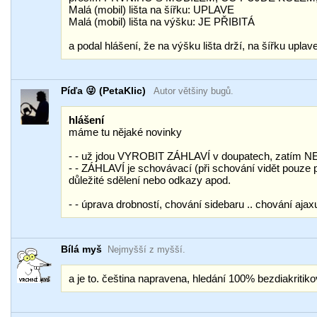
Malá (mobil) lišta na šířku: UPLAVE
Malá (mobil) lišta na výšku: JE PŘIBITÁ
a podal hlášení, že na výšku lišta drží, na šířku upla
Píďa 😜 (PetaKlic)
Autor většiny bugů.
hlášení
máme tu nějaké novinky
- - už jdou VYROBIT ZÁHLAVÍ v doupatech, zatím 
- - ZÁHLAVÍ je schovávací (při schování vidět pouze 
důležité sdělení nebo odkazy apod.
- - úprava drobností, chování sidebaru .. chování ajax
Bílá myš
Nejmyšší z myšší.
a je to. čeština napravena, hledání 100% bezdiakriti