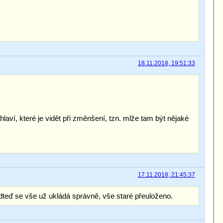
18.11.2018, 19:51:33
ví, které je vidět při změnšení, tzn. mlže tam být nějaké
17.11.2018, 21:45:37
odteď se vše už ukládá správně, vše staré přeuloženo.