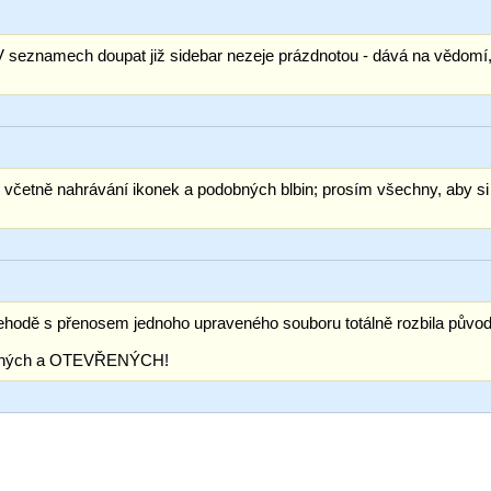
 seznamech doupat již sidebar nezeje prázdnotou - dává na vědomí, 
, včetně nahrávání ikonek a podobných blbin; prosím všechny, aby si proš
odě s přenosem jednoho upraveného souboru totálně rozbila původní 
uštěných a OTEVŘENÝCH!