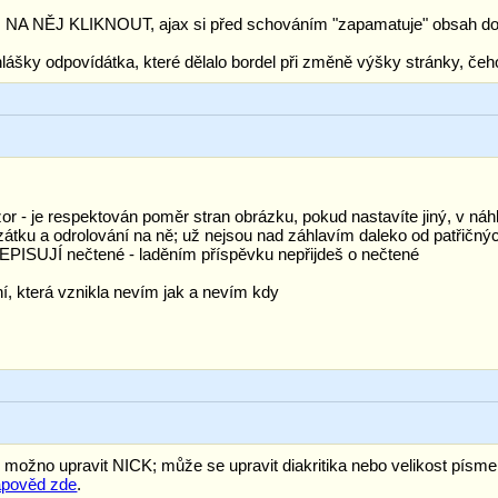
KLIKNOUT, ajax si před schováním "zapamatuje" obsah do S
ášky odpovídátka, které dělalo bordel při změně výšky stránky, čeh
r - je respektován poměr stran obrázku, pokud nastavíte jiný, v náhl
tku a odrolování na ně; už nejsou nad záhlavím daleko od patřičných
DEPISUJÍ nečtené - laděním příspěvku nepřijdeš o nečtené
ení, která vznikla nevím jak a nevím kdy
 možno upravit NICK; může se upravit diakritika nebo velikost písmen
ápověd zde
.