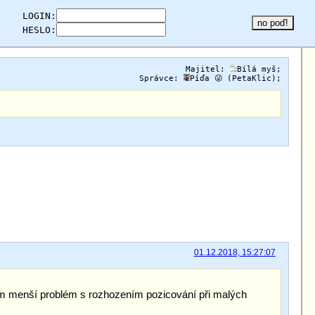
LOGIN:
HESLO:
Majitel:
Bílá myš
;
Správce:
Píďa 😜 (PetaKlic)
;
01.12.2018, 15:27:07
am menší problém s rozhozením pozicování při malých