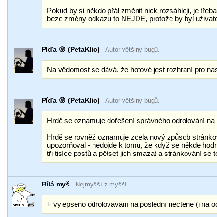
Pokud by si někdo přál změnit nick rozsáhleji, je třeb
beze změny odkazu to NEJDE, protože by byl uživate
Píďa 😜 (PetaKlic)
Autor většiny bugů.
Na vědomost se dává, že hotové jest rozhraní pro na
Píďa 😜 (PetaKlic)
Autor většiny bugů.
Hrdě se oznamuje dořešení správného odrolování na 
Hrdě se rovněž oznamuje zcela nový způsob stránkov
upozorňoval - nedojde k tomu, že když se někde hodně
tři tisíce postů a pětset jich smazat a stránkování se 
Bílá myš
Nejmyšší z myšší.
+ vylepšeno odrolovávání na poslední nečtené (i na 