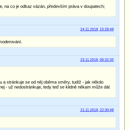
še, na co je odkaz vázán, především práva v doupatech;
24.11.2018, 15:28:49
 moderování.
23.11.2018, 00:32:35
a stránkuje se od něj oběma směry, tudíž - jak někdo
nej - už nedostránkuje, tedy teď se klidně někam může dát
21.11.2018, 22:30:49