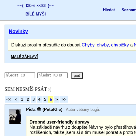
;
~~( Ɛ8>×
×<83 )~~
Hledat
Seznam
BÍLÉ MYŠI
Novinky
Diskuzi prosím přesuňte do doupat
Chyby, chyby, chybičky
a
MALÉ ZÁHLAVÍ
poď
SEM NESMÍŠ PSÁT :(
<<
<
1
2
3
4
5
6
>
>>
Píďa 😜 (PetaKlic)
Autor většiny bugů.
Drobné user-friendly úpravy
Na základě návrhu z doupěte Návrhy bylo přestěhová
rozlišeních, takže jsem si s tím musel pohrát a proto 