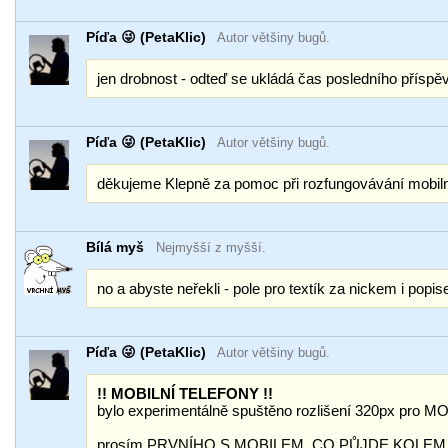
Píďa 😜 (PetaKlic)
Autor většiny bugů.
jen drobnost - odteď se ukládá čas posledního příspě
Píďa 😜 (PetaKlic)
Autor většiny bugů.
děkujeme Klepně za pomoc při rozfungovávání mobilní
Bílá myš
Nejmyšší z myšší.
no a abyste neřekli - pole pro textík za nickem i pop
Píďa 😜 (PetaKlic)
Autor většiny bugů.
!! MOBILNÍ TELEFONY !!
bylo experimentálně spuštěno rozlišení 320px pr
prosím PRVNÍHO S MOBILEM, CO PŮJDE KOLEM, ab