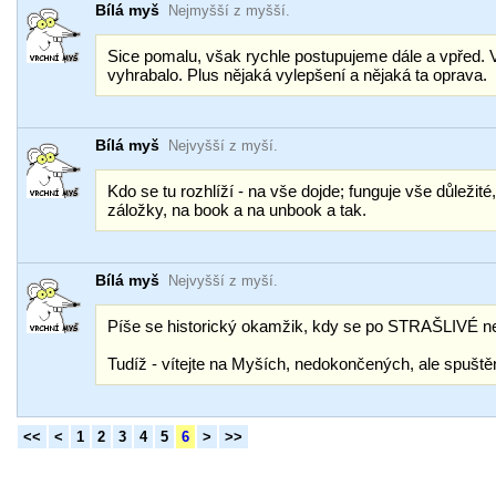
Bílá myš
Nejmyšší z myšší.
Sice pomalu, však rychle postupujeme dále a vpřed. V
vyhrabalo. Plus nějaká vylepšení a nějaká ta oprava.
Bílá myš
Nejvyšší z myší.
Kdo se tu rozhlíží - na vše dojde; funguje vše důležité
záložky, na book a na unbook a tak.
Bílá myš
Nejvyšší z myší.
Píše se historický okamžik, kdy se po STRAŠLIVÉ neh
Tudíž - vítejte na Myších, nedokončených, ale sp
<<
<
1
2
3
4
5
6
>
>>