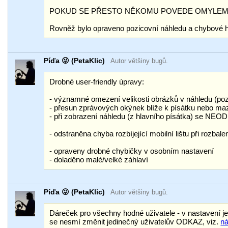
POKUD SE PŘESTO NĚKOMU POVEDE OMYLEM NA NĚJ 
Rovněž bylo opraveno pozicovní náhledu a chybové hl
Píďa 😜 (PetaKlic)
Autor většiny bugů.
Drobné user-friendly úpravy:
- významné omezení velikosti obrázků v náhledu (pozo
- přesun zprávových okýnek blíže k písátku nebo mazá
- při zobrazení náhledu (z hlavního písátka) se NEO
- odstraněna chyba rozbíjející mobilní lištu při rozbal
- opraveny drobné chybičky v osobním nastavení
- doladěno malé/velké záhlaví
Píďa 😜 (PetaKlic)
Autor většiny bugů.
Dáreček pro všechny hodné uživatele - v nastavení je
se nesmí změnit jedinečný uživatelův ODKAZ, viz.
n