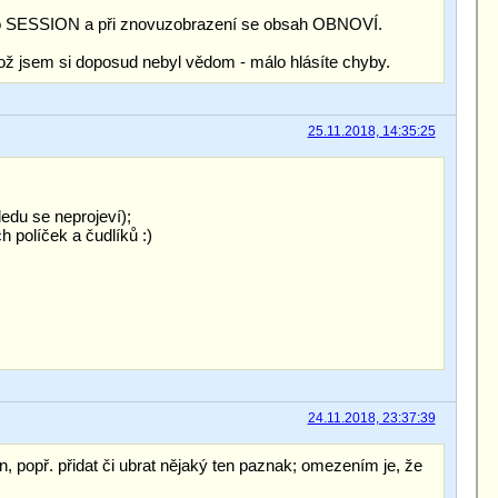
ESSION a při znovuzobrazení se obsah OBNOVÍ.
ož jsem si doposud nebyl vědom - málo hlásíte chyby.
25.11.2018, 14:35:25
edu se neprojeví);
 políček a čudlíků :)
24.11.2018, 23:37:39
, popř. přidat či ubrat nějaký ten paznak; omezením je, že