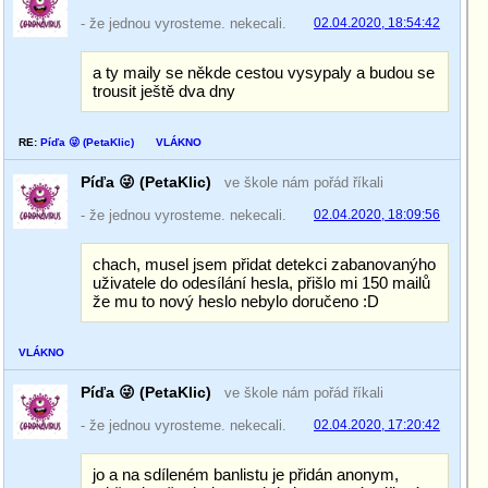
- že jednou vyrosteme. nekecali.
02.04.2020, 18:54:42
a ty maily se někde cestou vysypaly a budou se
trousit ještě dva dny
RE:
Píďa 😜 (PetaKlic)
VLÁKNO
Píďa 😜 (PetaKlic)
ve škole nám pořád říkali
- že jednou vyrosteme. nekecali.
02.04.2020, 18:09:56
chach, musel jsem přidat detekci zabanovanýho
uživatele do odesílání hesla, přišlo mi 150 mailů
že mu to nový heslo nebylo doručeno :D
VLÁKNO
Píďa 😜 (PetaKlic)
ve škole nám pořád říkali
- že jednou vyrosteme. nekecali.
02.04.2020, 17:20:42
jo a na sdíleném banlistu je přidán anonym,