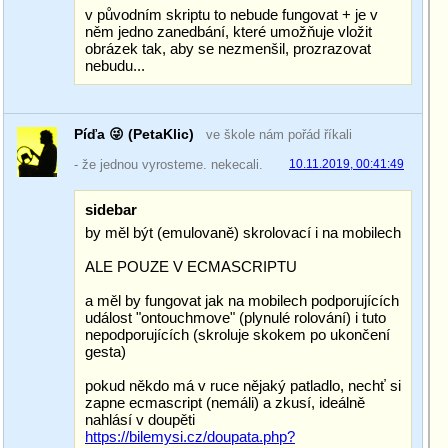
v původním skriptu to nebude fungovat + je v
něm jedno zanedbání, které umožňuje vložit
obrázek tak, aby se nezmenšil, prozrazovat
nebudu...
Píďa 😜 (PetaKlic)
ve škole nám pořád říkali
- že jednou vyrosteme. nekecali.
10.11.2019, 00:41:49
sidebar
by měl být (emulovaně) skrolovací i na mobilech
ALE POUZE V ECMASCRIPTU
a měl by fungovat jak na mobilech podporujících
událost "ontouchmove" (plynulé rolování) i tuto
nepodporujících (skroluje skokem po ukončení
gesta)
pokud někdo má v ruce nějaký patladlo, nechť si
zapne ecmascript (nemáli) a zkusí, ideálně
nahlásí v doupěti
https://bilemysi.cz/doupata.php?