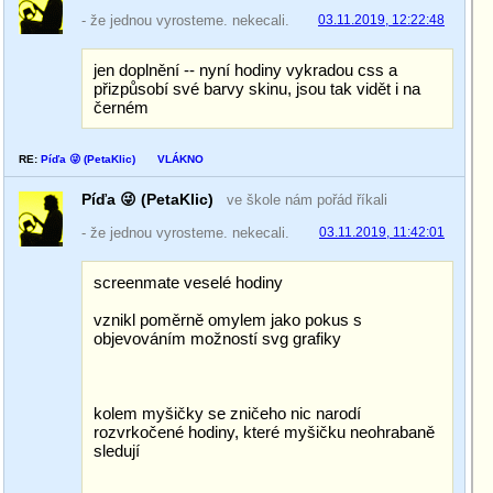
- že jednou vyrosteme. nekecali.
03.11.2019, 12:22:48
jen doplnění -- nyní hodiny vykradou css a
přizpůsobí své barvy skinu, jsou tak vidět i na
černém
RE:
Píďa 😜 (PetaKlic)
VLÁKNO
Píďa 😜 (PetaKlic)
ve škole nám pořád říkali
- že jednou vyrosteme. nekecali.
03.11.2019, 11:42:01
screenmate veselé hodiny
vznikl poměrně omylem jako pokus s
objevováním možností svg grafiky
kolem myšičky se zničeho nic narodí
rozvrkočené hodiny, které myšičku neohrabaně
sledují