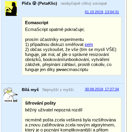
Píďa 😜 (PetaKlic)
neobyčejně citlivý sociopat
01.10.2019, 13:04:31
Ecmascript
EcmaScript opatrně pokračuje;
prosím účastníky experimentu
1) případnou diskuzi směřovat
sem
2) občas vyzkoušet, že vše (tím se myslí VŠE)
funguje, jak má; ať jde o správné resizování
obrázků, bookování/unbookování, vytváření
záložek, přepínání záhlaví, prostě cokoliv, co
funguje jen díky
java
ecmascriptu
Bílá myš
30.09.2019, 17:27:34
Nejmyšší z myšší.
šifrování pošty
běžný uživatel nepozná rozdíl
nicméně pošta zcela veškerá byla rozšifrována
a znovu zašifrována zcela novým algorytmem,
který je o poznání komplikovanější a přitom