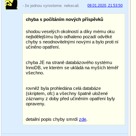
- že jednou vyrosteme. nekecali.
08.01.2020, 21:53:50
chyba s počítáním nových příspěvků
shodou veselých okolností a díky mému oku
nejbdělejšímu bylo odhaleno pozadí odvěké
chyby s neodnovitelnými novými a bylo proti ní
učiněno opatření.
chyba JE na straně databázového systému
InnoDB, ve kterém se ukládá na myších téměř
všechno.
rovněž byla prohledána celá databáze
(skriptem, ofc) a všechny špatně uložené
záznamy z doby před učiněním opatření byly
opraveny.
detailní popis chyby smrdí
zde
.