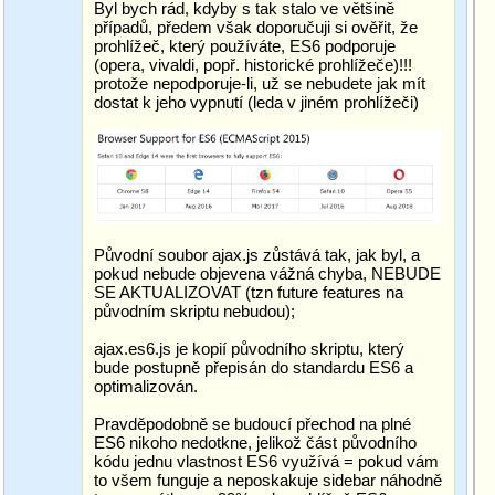
Byl bych rád, kdyby s tak stalo ve většině
případů, předem však doporučuji si ověřit, že
prohlížeč, který používáte, ES6 podporuje
(opera, vivaldi, popř. historické prohlížeče)!!!
protože nepodporuje-li, už se nebudete jak mít
dostat k jeho vypnutí (leda v jiném prohlížeči)
Původní soubor ajax.js zůstává tak, jak byl, a
pokud nebude objevena vážná chyba, NEBUDE
SE AKTUALIZOVAT (tzn future features na
původním skriptu nebudou);
ajax.es6.js je kopií původního skriptu, který
bude postupně přepisán do standardu ES6 a
optimalizován.
Pravděpodobně se budoucí přechod na plné
ES6 nikoho nedotkne, jelikož část původního
kódu jednu vlastnost ES6 využívá = pokud vám
to všem funguje a neposkakuje sidebar náhodně