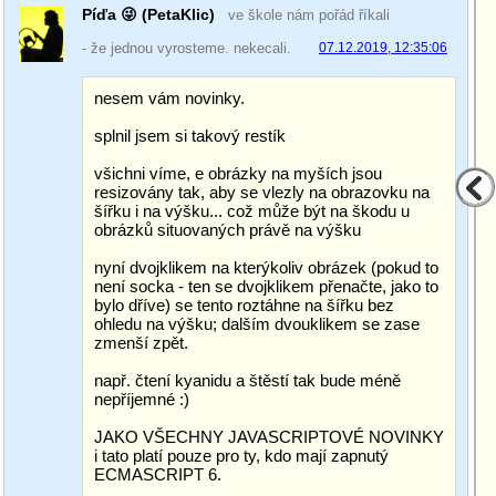
Píďa 😜 (PetaKlic)
ve škole nám pořád říkali
- že jednou vyrosteme. nekecali.
07.12.2019, 12:35:06
nesem vám novinky.
splnil jsem si takový restík
všichni víme, e obrázky na myších jsou
resizovány tak, aby se vlezly na obrazovku na
šířku i na výšku... což může být na škodu u
obrázků situovaných právě na výšku
nyní dvojklikem na kterýkoliv obrázek (pokud to
není socka - ten se dvojklikem přenačte, jako to
bylo dříve) se tento roztáhne na šířku bez
ohledu na výšku; dalším dvouklikem se zase
zmenší zpět.
např. čtení kyanidu a štěstí tak bude méně
nepříjemné :)
JAKO VŠECHNY JAVASCRIPTOVÉ NOVINKY
i tato platí pouze pro ty, kdo mají zapnutý
ECMASCRIPT 6.