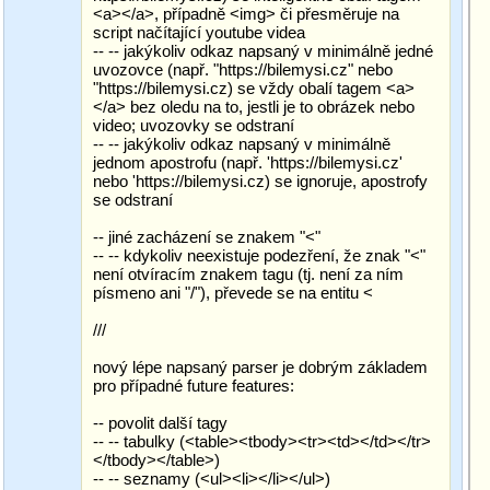
<a></a>, případně <img> či přesměruje na
script načítající youtube videa
-- -- jakýkoliv odkaz napsaný v minimálně jedné
uvozovce (např. "https://bilemysi.cz" nebo
"https://bilemysi.cz) se vždy obalí tagem <a>
</a> bez oledu na to, jestli je to obrázek nebo
video; uvozovky se odstraní
-- -- jakýkoliv odkaz napsaný v minimálně
jednom apostrofu (např. 'https://bilemysi.cz'
nebo 'https://bilemysi.cz) se ignoruje, apostrofy
se odstraní
-- jiné zacházení se znakem "<"
-- -- kdykoliv neexistuje podezření, že znak "<"
není otvíracím znakem tagu (tj. není za ním
písmeno ani "/"), převede se na entitu <
///
nový lépe napsaný parser je dobrým základem
pro případné future features:
-- povolit další tagy
-- -- tabulky (<table><tbody><tr><td></td></tr>
</tbody></table>)
-- -- seznamy (<ul><li></li></ul>)