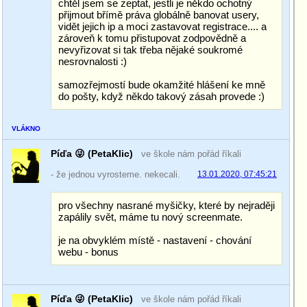
chtěl jsem se zeptat, jestli je někdo ochotný
přijmout břímě práva globálně banovat usery,
vidět jejich ip a moci zastavovat registrace.... a
zároveň k tomu přistupovat zodpovědně a
nevyřizovat si tak třeba nějaké soukromé
nesrovnalosti :)
samozřejmostí bude okamžité hlášení ke mně
do pošty, když někdo takový zásah provede :)
VLÁKNO
Píďa 😜 (PetaKlic)
ve škole nám pořád říkali
- že jednou vyrosteme. nekecali.
13.01.2020, 07:45:21
pro všechny nasrané myšičky, které by nejraději
zapálily svět, máme tu nový screenmate.
je na obvyklém místě - nastavení - chování
webu - bonus
Píďa 😜 (PetaKlic)
ve škole nám pořád říkali