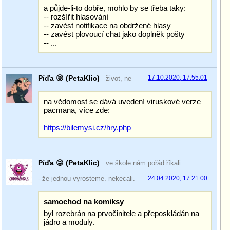
a půjde-li-to dobře, mohlo by se třeba taky:
-- rozšířit hlasování
-- zavést notifikace na obdržené hlasy
-- zavést plovoucí chat jako doplněk pošty
-- ...
Píďa 😜 (PetaKlic)
17.10.2020, 17:55:01
život, ne
na vědomost se dává uvedení viruskové verze
pacmana, více zde:
https://bilemysi.cz/hry.php
Píďa 😜 (PetaKlic)
ve škole nám pořád říkali
- že jednou vyrosteme. nekecali.
24.04.2020, 17:21:00
samochod na komiksy
byl rozebrán na prvočinitele a přeposkládán na
jádro a moduly.