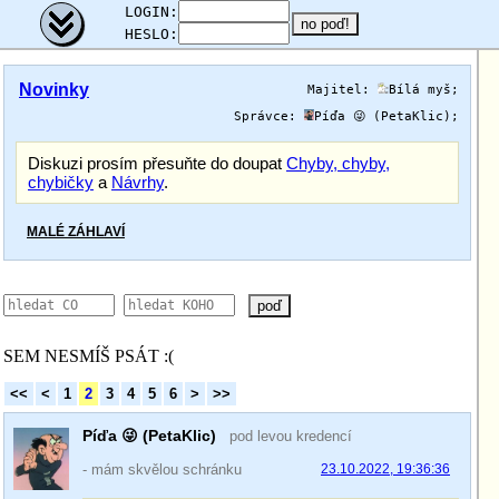
;
LOGIN:
HESLO:
Novinky
Majitel:
Bílá myš
;
Správce:
Píďa 😜 (PetaKlic)
;
Diskuzi prosím přesuňte do doupat
Chyby, chyby,
chybičky
a
Návrhy
.
MALÉ ZÁHLAVÍ
poď
SEM NESMÍŠ PSÁT :(
<<
<
1
2
3
4
5
6
>
>>
Píďa 😜 (PetaKlic)
pod levou kredencí
- mám skvělou schránku
23.10.2022, 19:36:36