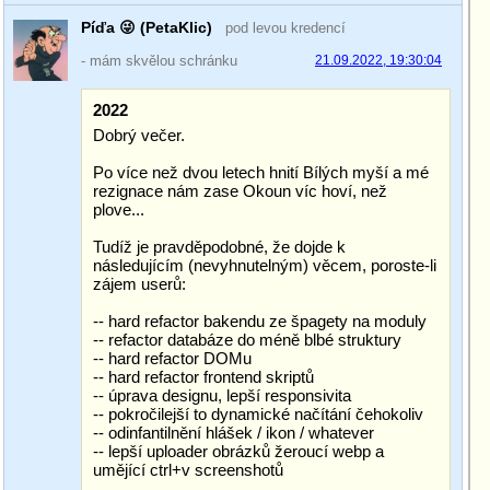
Píďa 😜 (PetaKlic)
pod levou kredencí
- mám skvělou schránku
21.09.2022, 19:30:04
2022
Dobrý večer.
Po více než dvou letech hnití Bílých myší a mé
rezignace nám zase Okoun víc hoví, než
plove...
Tudíž je pravděpodobné, že dojde k
následujícím (nevyhnutelným) věcem, poroste-li
zájem userů:
-- hard refactor bakendu ze špagety na moduly
-- refactor databáze do méně blbé struktury
-- hard refactor DOMu
-- hard refactor frontend skriptů
-- úprava designu, lepší responsivita
-- pokročilejší to dynamické načítání čehokoliv
-- odinfantilnění hlášek / ikon / whatever
-- lepší uploader obrázků žeroucí webp a
umějící ctrl+v screenshotů