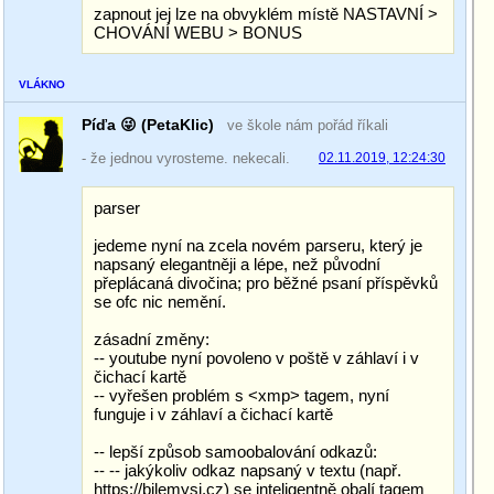
zapnout jej lze na obvyklém místě NASTAVNÍ >
CHOVÁNÍ WEBU > BONUS
VLÁKNO
Píďa 😜 (PetaKlic)
ve škole nám pořád říkali
- že jednou vyrosteme. nekecali.
02.11.2019, 12:24:30
parser
jedeme nyní na zcela novém parseru, který je
napsaný elegantněji a lépe, než původní
přeplácaná divočina; pro běžné psaní příspěvků
se ofc nic nemění.
zásadní změny:
-- youtube nyní povoleno v poště v záhlaví i v
čichací kartě
-- vyřešen problém s <xmp> tagem, nyní
funguje i v záhlaví a čichací kartě
-- lepší způsob samoobalování odkazů:
-- -- jakýkoliv odkaz napsaný v textu (např.
https://bilemysi.cz) se inteligentně obalí tagem