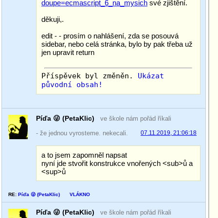
doupe=ecmascript_6_na_mysich
své zjištění.
děkuji,.
edit - - prosím o nahlášení, zda se posouvá
sidebar, nebo celá stránka, bylo by pak třeba už
jen upravit return
Příspěvek byl změněn.
Ukázat
původní obsah!
Píďa 😜 (PetaKlic)
ve škole nám pořád říkali
- že jednou vyrosteme. nekecali.
07.11.2019, 21:06:18
a to jsem zapomněl napsat
nyní jde stvořit konstrukce vnořených <sub>ů a
<sup>ů
RE:
Píďa 😜 (PetaKlic)
VLÁKNO
Píďa 😜 (PetaKlic)
ve škole nám pořád říkali