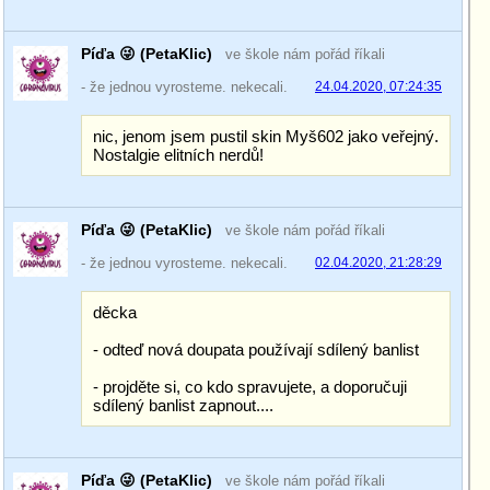
Píďa 😜 (PetaKlic)
ve škole nám pořád říkali
- že jednou vyrosteme. nekecali.
24.04.2020, 07:24:35
nic, jenom jsem pustil skin Myš602 jako veřejný.
Nostalgie elitních nerdů!
Píďa 😜 (PetaKlic)
ve škole nám pořád říkali
- že jednou vyrosteme. nekecali.
02.04.2020, 21:28:29
děcka
- odteď nová doupata používají sdílený banlist
- projděte si, co kdo spravujete, a doporučuji
sdílený banlist zapnout....
Píďa 😜 (PetaKlic)
ve škole nám pořád říkali