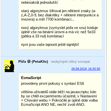
nebesakrát jednodušší
starý algorytmus šifroval jen některé znaky (a-
z,A-Z,0-9, bez diakritiky + některé interpunkce a
mezera) a měl 7700 kombinací...
nový algorytmus (vymyslel píďa ve snu) kóduje
úplně vše na binární úrovni a má víc než 5e33
(pětka a 33 nul) kombinací
nyní jsou vaše tajnosti ještě tajnější!
Píďa 😜 (PetaKlic)
neobyčejně citlivý sociopat
26.09.2019, 16:35:30
EcmaScript
provedeny první pokusy s syntaxí ES6
většina uživatelů stále běží na javascriptu; kdo
by se chtěl excperimentu účastnit, v Nastavení
> Chování webu > Pokročilé je úplně dole volba
EcmaScript ANO NE, nechť zvolí ANO.