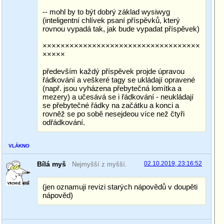
-- mohl by to být dobrý základ wysiwyg
(inteligentní chlívek psaní příspěvků, který
rovnou vypadá tak, jak bude vypadat příspěvek)
×××××××××××××××××××××××××××××××××××
×××××
především každý příspěvek projde úpravou
řádkování a veškeré tagy se ukládají opravené
(např. jsou vyházena přebytečná lomítka a
mezery) a učesává se i řádkování - neukládají
se přebytečné řádky na začátku a konci a
rovněž se po sobě nesejdeou více než čtyři
odřádkování.
VLÁKNO
Bílá myš
02.10.2019, 23:16:52
Nejmyšší z myšší.
(jen oznamuji revizi starých nápovědů v doupěti
nápověd)