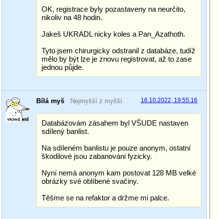
OK, registrace byly pozastaveny na neurčito,
nikoliv na 48 hodin.
Jakeš UKRADL nicky koles a Pan_Azathoth.
Tyto jsem chirurgicky odstranil z databáze, tudíž
mělo by být lze je znovu registrovat, až to zase
jednou půjde.
Bílá myš
16.10.2022, 19:55:16
Nejmyšší z myšší.
Databázovám zásahem byl VŠUDE nastaven
sdílený banlist.
Na sdíleném banlistu je pouze anonym, ostatní
škodilové jsou zabanováni fyzicky.
Nyní nemá anonym kam postovat 128 MB velké
obrázky své oblíbené svačiny.
Těšme se na refaktor a držme mi palce.