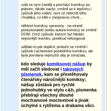
volá se nyní častěji a prochází komiksy po
jednom, nikoliv naráz; změnil se k lepšímu i
způsob jeho volání, nyní už nebrzdí toho
chudáka, co klikl v (ne)pravou chvíli...
některé komiksy opraveny - na straně
poskytovatele (webu autora komixu) se změnil
DOM, čímž způsob, kterým byl hledán
nejnovější komiks, poněkud nefungoval.
udělalo to pár duplicit, protože se změnil i
způsob cacheování posledního komiksu, ale
byla povolána nejmyšší aby je smazala.
kdo sleduje
komiksovej nášup
by
měl začít sledovat i
takovejch
písmenek
, kam se přestěhovaly
čtenářsky náročnější komiksy;
nášup zůstává pro rychlé
jednohubky ve stylu c&h, písmenka
přebírají všechny dlouhé
mocframové moctextové a jinak
úchylné s rytířema a drakama věci.