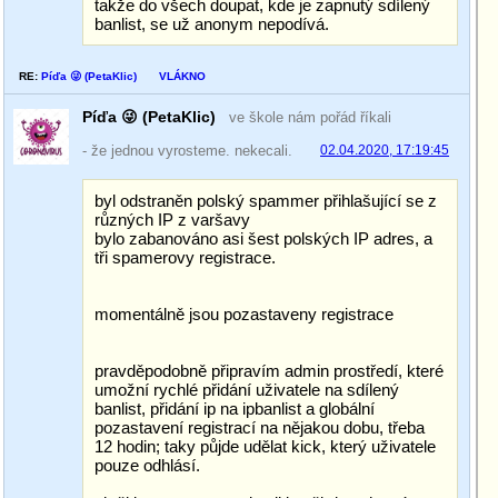
takže do všech doupat, kde je zapnutý sdílený
banlist, se už anonym nepodívá.
RE:
Píďa 😜 (PetaKlic)
VLÁKNO
Píďa 😜 (PetaKlic)
ve škole nám pořád říkali
- že jednou vyrosteme. nekecali.
02.04.2020, 17:19:45
byl odstraněn polský spammer přihlašující se z
různých IP z varšavy
bylo zabanováno asi šest polských IP adres, a
tři spamerovy registrace.
momentálně jsou pozastaveny registrace
pravděpodobně připravím admin prostředí, které
umožní rychlé přidání uživatele na sdílený
banlist, přidání ip na ipbanlist a globální
pozastavení registrací na nějakou dobu, třeba
12 hodin; taky půjde udělat kick, který uživatele
pouze odhlásí.