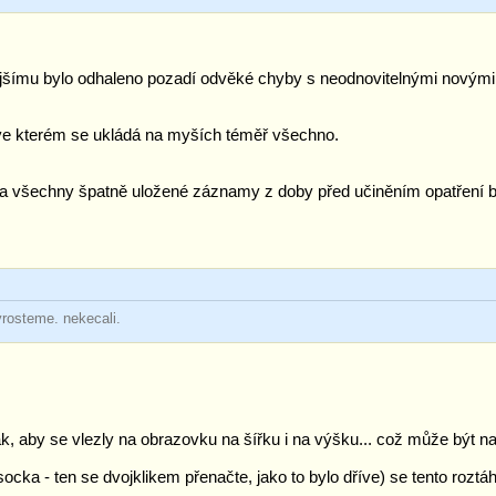
šímu bylo odhaleno pozadí odvěké chyby s neodnovitelnými novými a 
e kterém se ukládá na myších téměř všechno.
) a všechny špatně uložené záznamy z doby před učiněním opatření b
yrosteme. nekecali.
ak, aby se vlezly na obrazovku na šířku i na výšku... což může být 
socka - ten se dvojklikem přenačte, jako to bylo dříve) se tento roz