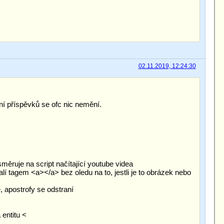
02.11.2019, 12:24:30
ní příspěvků se ofc nic nemění.
směruje na script načítající youtube videa
alí tagem <a></a> bez oledu na to, jestli je to obrázek nebo
e, apostrofy se odstraní
 entitu <