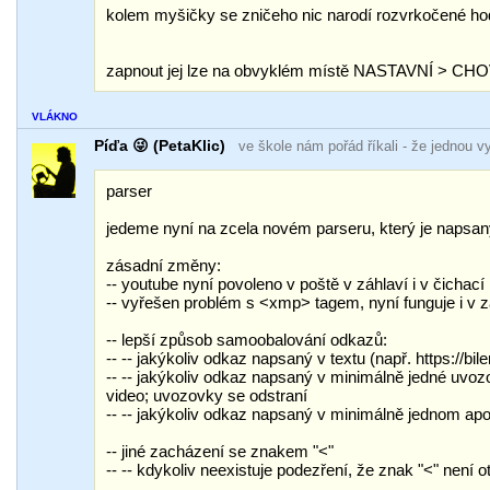
kolem myšičky se zničeho nic narodí rozvrkočené hod
zapnout jej lze na obvyklém místě NASTAVNÍ > 
VLÁKNO
Píďa 😜 (PetaKlic)
ve škole nám pořád říkali
- že jednou v
parser
jedeme nyní na zcela novém parseru, který je napsaný
zásadní změny:
-- youtube nyní povoleno v poště v záhlaví i v čichací
-- vyřešen problém s <xmp> tagem, nyní funguje i v zá
-- lepší způsob samoobalování odkazů:
-- -- jakýkoliv odkaz napsaný v textu (např. https://b
-- -- jakýkoliv odkaz napsaný v minimálně jedné uvozov
video; uvozovky se odstraní
-- -- jakýkoliv odkaz napsaný v minimálně jednom apostr
-- jiné zacházení se znakem "<"
-- -- kdykoliv neexistuje podezření, že znak "<" není 