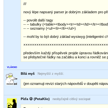
///
nový lépe napsaný parser je dobrým základem pro pří
-- povolit další tagy
-- -- tabulky (<table><tbody><tr><td></td></tr></tbo
-- -- seznamy (<ul><li></li></ul>)
-- mohl by to být dobrý základ wysiwyg (inteligentní 
××××××××××××××××××××××××××××××××××××××
především každý příspěvek projde úpravou řádkování 
se přebytečné řádky na začátku a konci a rovněž se 
VLÁKNO
Bílá myš
Nejmyšší z myšší.
(jen oznamuji revizi starých nápovědů v doupěti nápo
Píďa 😜 (PetaKlic)
neobyčejně citlivý sociopat