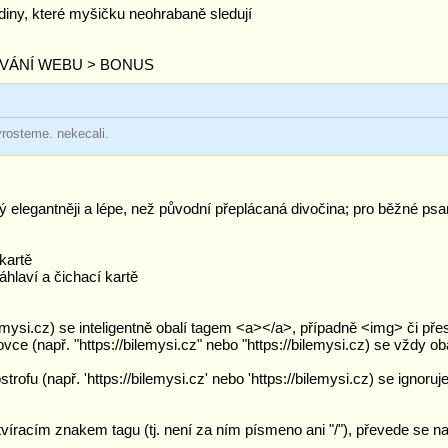
iny, které myšičku neohrabaně sledují
CHOVÁNÍ WEBU > BONUS
yrosteme. nekecali.
 elegantněji a lépe, než původní přeplácaná divočina; pro běžné psa
 kartě
hlaví a čichací kartě
ilemysi.cz) se inteligentně obalí tagem <a></a>, případně <img> či pře
ce (např. "https://bilemysi.cz" nebo "https://bilemysi.cz) se vždy ob
ofu (např. 'https://bilemysi.cz' nebo 'https://bilemysi.cz) se ignoruj
otvíracím znakem tagu (tj. není za ním písmeno ani "/"), převede se na