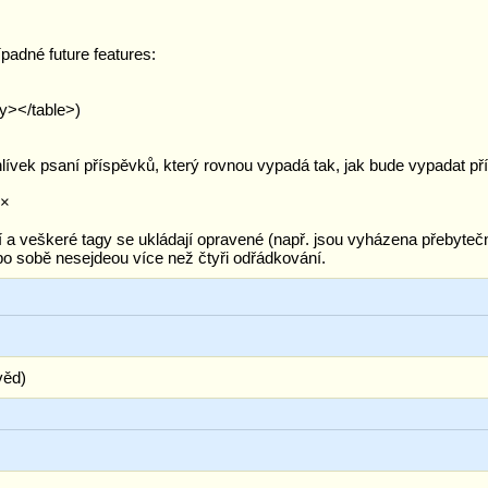
padné future features:
dy></table>)
chlívek psaní příspěvků, který rovnou vypadá tak, jak bude vypadat p
××
a veškeré tagy se ukládají opravené (např. jsou vyházena přebytečn
po sobě nesejdeou více než čtyři odřádkování.
věd)