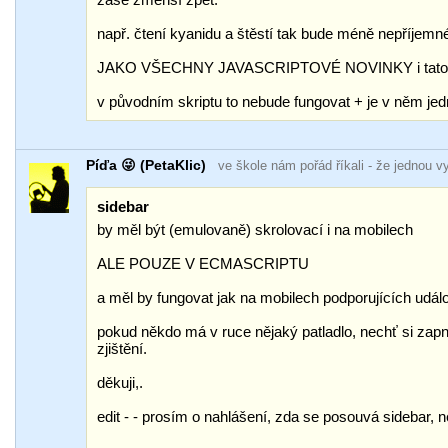
např. čtení kyanidu a štěstí tak bude méně nepříjemné
JAKO VŠECHNY JAVASCRIPTOVÉ NOVINKY i tato pla
v původním skriptu to nebude fungovat + je v něm jed
Píďa 😜 (PetaKlic)
ve škole nám pořád říkali
- že jednou v
sidebar
by měl být (emulovaně) skrolovací i na mobilech
ALE POUZE V ECMASCRIPTU
a měl by fungovat jak na mobilech podporujících udál
pokud někdo má v ruce nějaký patladlo, nechť si zapn
zjištění.
děkuji,.
edit - - prosím o nahlášení, zda se posouvá sidebar, n