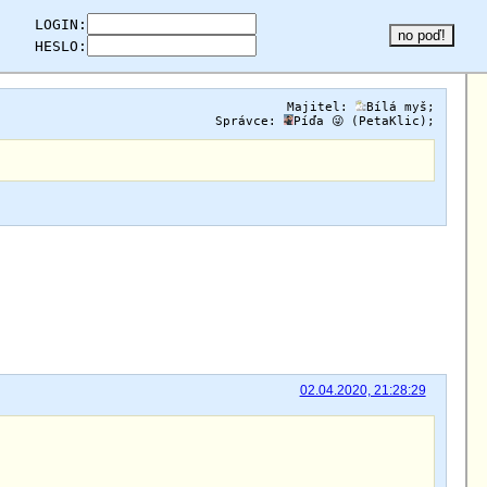
LOGIN:
HESLO:
Majitel:
Bílá myš
;
Správce:
Píďa 😜 (PetaKlic)
;
02.04.2020, 21:28:29