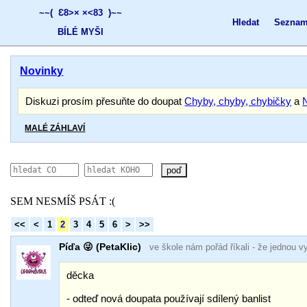
;
~~( Ɛ8>×
×<83 )~~
Hledat
Seznam
BÍLÉ MYŠI
Novinky
Diskuzi prosím přesuňte do doupat
Chyby, chyby, chybičky
a
MALÉ ZÁHLAVÍ
poď
SEM NESMÍŠ PSÁT :(
<<
<
1
2
3
4
5
6
>
>>
Píďa 😜 (PetaKlic)
ve škole nám pořád říkali
- že jednou v
děcka
- odteď nová doupata používají sdílený banlist