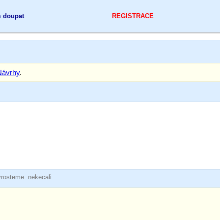
 doupat
REGISTRACE
Návrhy
.
yrosteme. nekecali.