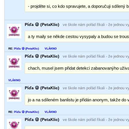
- projděte si, co kdo spravujete, a doporučuji sdílený b
Píďa 😜 (PetaKlic)
ve škole nám pořád říkali
- že jednou v
a ty maily se někde cestou vysypaly a budou se trousi
RE:
Píďa 😜 (PetaKlic)
VLÁKNO
Píďa 😜 (PetaKlic)
ve škole nám pořád říkali
- že jednou v
chach, musel jsem přidat detekci zabanovanýho uživat
VLÁKNO
Píďa 😜 (PetaKlic)
ve škole nám pořád říkali
- že jednou v
jo a na sdíleném banlistu je přidán anonym, takže do
RE:
Píďa 😜 (PetaKlic)
VLÁKNO
Píďa 😜 (PetaKlic)
ve škole nám pořád říkali
- že jednou v