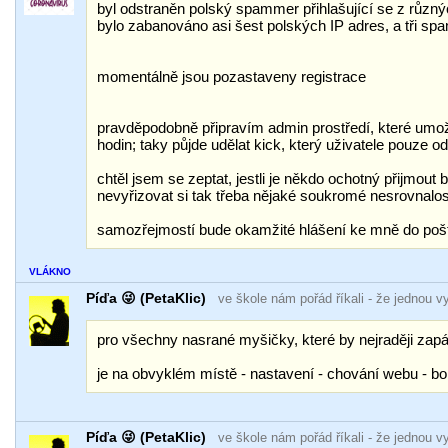
byl odstraněn polský spammer přihlašující se z různ
bylo zabanováno asi šest polských IP adres, a tři sp
momentálně jsou pozastaveny registrace
pravděpodobně připravím admin prostředí, které umožní 
hodin; taky půjde udělat kick, který uživatele pouze od
chtěl jsem se zeptat, jestli je někdo ochotný přijmout
nevyřizovat si tak třeba nějaké soukromé nesrovnalost
samozřejmostí bude okamžité hlášení ke mně do pošt
VLÁKNO
Píďa 😜 (PetaKlic)
ve škole nám pořád říkali
- že jednou v
pro všechny nasrané myšičky, které by nejraději zap
je na obvyklém místě - nastavení - chování webu - b
Píďa 😜 (PetaKlic)
ve škole nám pořád říkali
- že jednou v