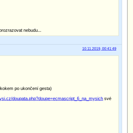
prozrazovat nebudu...
10.11.2019, 00:41:49
e skokem po ukončení gesta)
emysi.cz/doupata.php?doupe=ecmascript_6_na_mysich
své