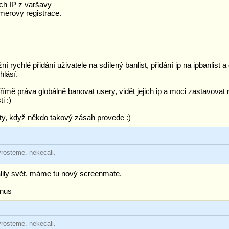
ých IP z varšavy
amerovy registrace.
rychlé přidání uživatele na sdílený banlist, přidání ip na ipbanlist a
hlásí.
 břímě práva globálně banovat usery, vidět jejich ip a moci zastavova
i :)
y, když někdo takový zásah provede :)
yrosteme. nekecali.
álily svět, máme tu nový screenmate.
onus
yrosteme. nekecali.