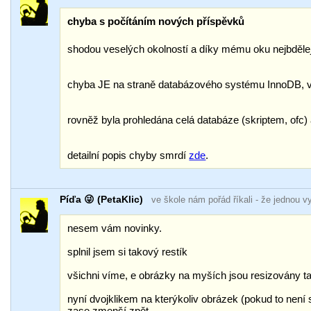
chyba s počítáním nových příspěvků
shodou veselých okolností a díky mému oku nejbdělej
chyba JE na straně databázového systému InnoDB, v
rovněž byla prohledána celá databáze (skriptem, ofc
detailní popis chyby smrdí
zde
.
Píďa 😜 (PetaKlic)
ve škole nám pořád říkali
- že jednou v
nesem vám novinky.
splnil jsem si takový restík
všichni víme, e obrázky na myších jsou resizovány t
nyní dvojklikem na kterýkoliv obrázek (pokud to není 
zase zmenší zpět.