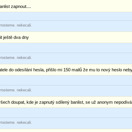
anlist zapnout....
yrosteme. nekecali.
t ještě dva dny
yrosteme. nekecali.
ele do odesílání hesla, přišlo mi 150 mailů že mu to nový heslo neb
yrosteme. nekecali.
 všech doupat, kde je zapnutý sdílený banlist, se už anonym nepodívá
yrosteme. nekecali.