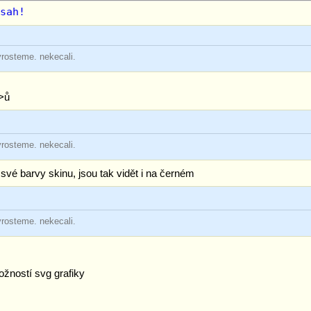
bsah!
yrosteme. nekecali.
p>ů
yrosteme. nekecali.
 své barvy skinu, jsou tak vidět i na černém
yrosteme. nekecali.
žností svg grafiky