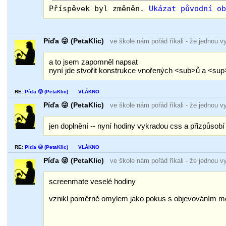
Příspěvek byl změněn.
Ukázat původní o
Píďa 😜 (PetaKlic)
ve škole nám pořád říkali
- že jednou v
a to jsem zapomněl napsat
nyní jde stvořit konstrukce vnořených <sub>ů a <su
RE:
Píďa 😜 (PetaKlic)
VLÁKNO
Píďa 😜 (PetaKlic)
ve škole nám pořád říkali
- že jednou v
jen doplnění -- nyní hodiny vykradou css a přizpůsobí
RE:
Píďa 😜 (PetaKlic)
VLÁKNO
Píďa 😜 (PetaKlic)
ve škole nám pořád říkali
- že jednou v
screenmate veselé hodiny
vznikl poměrně omylem jako pokus s objevováním mo