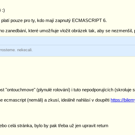
 :)
tí pouze pro ty, kdo mají zapnutý ECMASCRIPT 6.
no zanedbání, které umožňuje vložit obrázek tak, aby se nezmenšil, 
yrosteme. nekecali.
ost "ontouchmove" (plynulé rolování) i tuto nepodporujících (skroluj
e ecmascript (nemáli) a zkusí, ideálně nahlásí v doupěti
https://bil
ebo celá stránka, bylo by pak třeba už jen upravit return