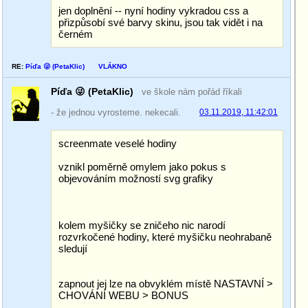
jen doplnění -- nyní hodiny vykradou css a
přizpůsobí své barvy skinu, jsou tak vidět i na
černém
RE:
Píďa 😜 (PetaKlic)
VLÁKNO
Píďa 😜 (PetaKlic)
ve škole nám pořád říkali
- že jednou vyrosteme. nekecali.
03.11.2019, 11:42:01
screenmate veselé hodiny
vznikl poměrně omylem jako pokus s
objevováním možností svg grafiky
kolem myšičky se zničeho nic narodí
rozvrkočené hodiny, které myšičku neohrabaně
sledují
zapnout jej lze na obvyklém místě NASTAVNÍ >
CHOVÁNÍ WEBU > BONUS