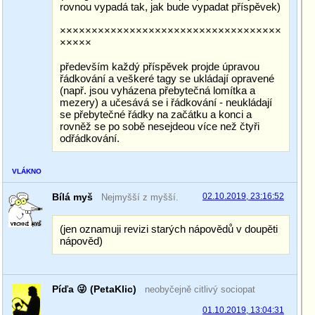
rovnou vypadá tak, jak bude vypadat příspěvek)
×××××××××××××××××××××××××××××××××××
×××××
především každý příspěvek projde úpravou
řádkování a veškeré tagy se ukládají opravené
(např. jsou vyházena přebytečná lomítka a
mezery) a učesává se i řádkování - neukládají
se přebytečné řádky na začátku a konci a
rovněž se po sobě nesejdeou více než čtyři
odřádkování.
VLÁKNO
Bílá myš
02.10.2019, 23:16:52
Nejmyšší z myšší.
(jen oznamuji revizi starých nápovědů v doupěti
nápověd)
Píďa 😜 (PetaKlic)
neobyčejně citlivý sociopat
01.10.2019, 13:04:31