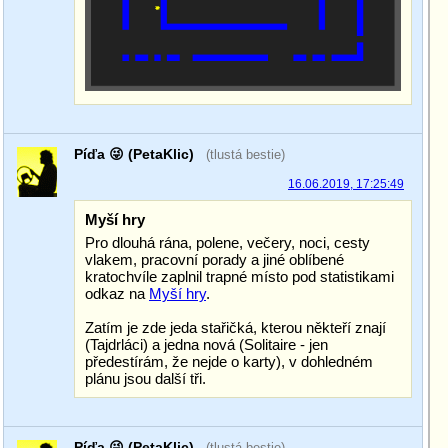
Píďa 😜 (PetaKlic)
(tlustá bestie)
16.06.2019, 17:25:49
Myší hry
Pro dlouhá rána, polene, večery, noci, cesty
vlakem, pracovní porady a jiné oblíbené
kratochvíle zaplnil trapné místo pod statistikami
odkaz na
Myší hry
.
Zatím je zde jeda stařičká, kterou někteří znají
(Tajdrláci) a jedna nová (Solitaire - jen
předestírám, že nejde o karty), v dohledném
plánu jsou další tři.
Píďa 😜 (PetaKlic)
(tlustá bestie)