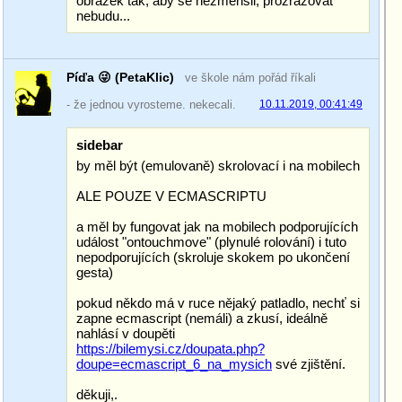
obrázek tak, aby se nezmenšil, prozrazovat
nebudu...
Píďa 😜 (PetaKlic)
ve škole nám pořád říkali
- že jednou vyrosteme. nekecali.
10.11.2019, 00:41:49
sidebar
by měl být (emulovaně) skrolovací i na mobilech
ALE POUZE V ECMASCRIPTU
a měl by fungovat jak na mobilech podporujících
událost "ontouchmove" (plynulé rolování) i tuto
nepodporujících (skroluje skokem po ukončení
gesta)
pokud někdo má v ruce nějaký patladlo, nechť si
zapne ecmascript (nemáli) a zkusí, ideálně
nahlásí v doupěti
https://bilemysi.cz/doupata.php?
doupe=ecmascript_6_na_mysich
své zjištění.
děkuji,.