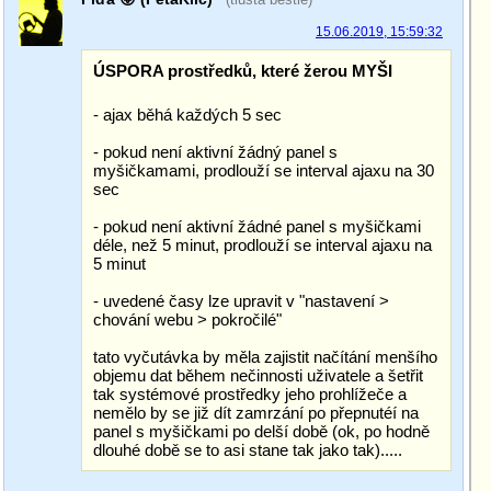
15.06.2019, 15:59:32
ÚSPORA prostředků, které žerou MYŠI
- ajax běhá každých 5 sec
- pokud není aktivní žádný panel s
myšičkamami, prodlouží se interval ajaxu na 30
sec
- pokud není aktivní žádné panel s myšičkami
déle, než 5 minut, prodlouží se interval ajaxu na
5 minut
- uvedené časy lze upravit v "nastavení >
chování webu > pokročilé"
tato vyčutávka by měla zajistit načítání menšího
objemu dat během nečinnosti uživatele a šetřit
tak systémové prostředky jeho prohlížeče a
nemělo by se již dít zamrzání po přepnutéí na
panel s myšičkami po delší době (ok, po hodně
dlouhé době se to asi stane tak jako tak).....