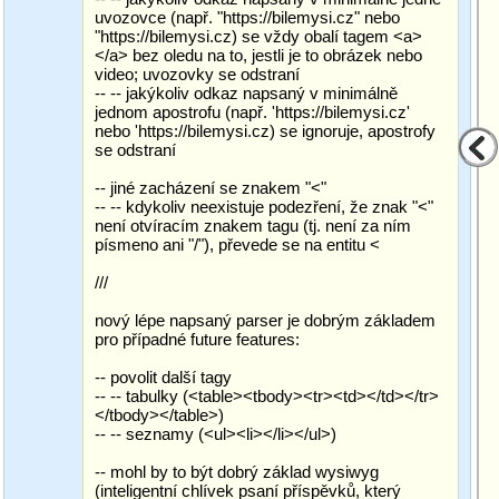
uvozovce (např. "https://bilemysi.cz" nebo
"https://bilemysi.cz) se vždy obalí tagem <a>
</a> bez oledu na to, jestli je to obrázek nebo
video; uvozovky se odstraní
-- -- jakýkoliv odkaz napsaný v minimálně
jednom apostrofu (např. 'https://bilemysi.cz'
nebo 'https://bilemysi.cz) se ignoruje, apostrofy
se odstraní
-- jiné zacházení se znakem "<"
-- -- kdykoliv neexistuje podezření, že znak "<"
není otvíracím znakem tagu (tj. není za ním
písmeno ani "/"), převede se na entitu <
///
nový lépe napsaný parser je dobrým základem
pro případné future features:
-- povolit další tagy
-- -- tabulky (<table><tbody><tr><td></td></tr>
</tbody></table>)
-- -- seznamy (<ul><li></li></ul>)
-- mohl by to být dobrý základ wysiwyg
(inteligentní chlívek psaní příspěvků, který