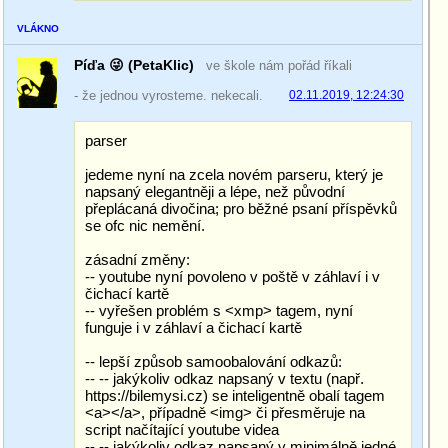
VLÁKNO
Píďa 😜 (PetaKlic)
ve škole nám pořád říkali
- že jednou vyrosteme. nekecali.
02.11.2019, 12:24:30
parser
jedeme nyní na zcela novém parseru, který je
napsaný elegantněji a lépe, než původní
přeplácaná divočina; pro běžné psaní příspěvků
se ofc nic nemění.
zásadní změny:
-- youtube nyní povoleno v poště v záhlaví i v
čichací kartě
-- vyřešen problém s <xmp> tagem, nyní
funguje i v záhlaví a čichací kartě
-- lepší způsob samoobalování odkazů:
-- -- jakýkoliv odkaz napsaný v textu (např.
https://bilemysi.cz) se inteligentně obalí tagem
<a></a>, případně <img> či přesměruje na
script načítající youtube videa
-- -- jakýkoliv odkaz napsaný v minimálně jedné