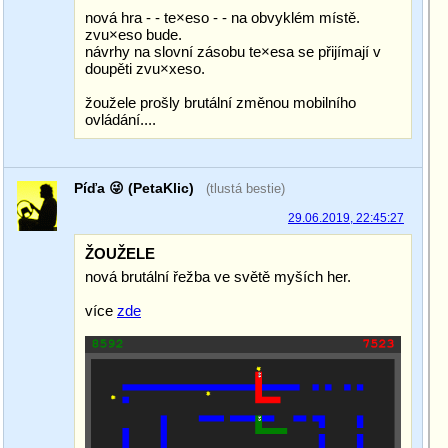
nová hra - - te×eso - - na obvyklém místě.
zvu×eso bude.
návrhy na slovní zásobu te×esa se přijímají v
doupěti zvu×xeso.
žoužele prošly brutální změnou mobilního
ovládání....
Píďa 😜 (PetaKlic)
(tlustá bestie)
29.06.2019, 22:45:27
ŽOUŽELE
nová brutální řežba ve světě myších her.
více
zde