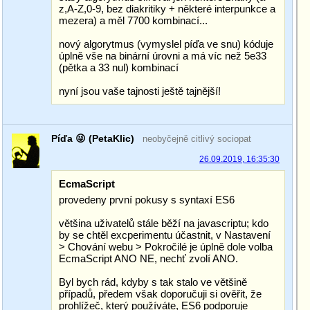
z,A-Z,0-9, bez diakritiky + některé interpunkce a
mezera) a měl 7700 kombinací...
nový algorytmus (vymyslel píďa ve snu) kóduje
úplně vše na binární úrovni a má víc než 5e33
(pětka a 33 nul) kombinací
nyní jsou vaše tajnosti ještě tajnější!
Píďa 😜 (PetaKlic)
neobyčejně citlivý sociopat
26.09.2019, 16:35:30
EcmaScript
provedeny první pokusy s syntaxí ES6
většina uživatelů stále běží na javascriptu; kdo
by se chtěl excperimentu účastnit, v Nastavení
> Chování webu > Pokročilé je úplně dole volba
EcmaScript ANO NE, nechť zvolí ANO.
Byl bych rád, kdyby s tak stalo ve většině
případů, předem však doporučuji si ověřit, že
prohlížeč, který používáte, ES6 podporuje