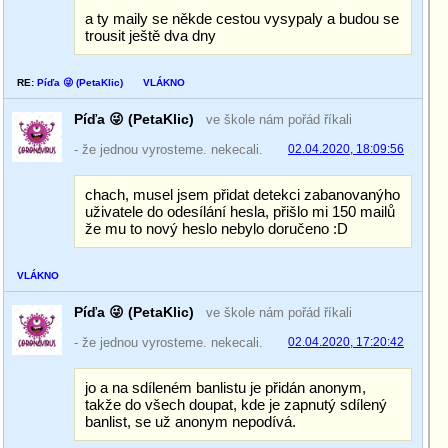
a ty maily se někde cestou vysypaly a budou se
trousit ještě dva dny
RE:
Píďa 😜 (PetaKlic)
VLÁKNO
Píďa 😜 (PetaKlic)
ve škole nám pořád říkali
- že jednou vyrosteme. nekecali.
02.04.2020, 18:09:56
chach, musel jsem přidat detekci zabanovanýho
uživatele do odesílání hesla, přišlo mi 150 mailů
že mu to nový heslo nebylo doručeno :D
VLÁKNO
Píďa 😜 (PetaKlic)
ve škole nám pořád říkali
- že jednou vyrosteme. nekecali.
02.04.2020, 17:20:42
jo a na sdíleném banlistu je přidán anonym,
takže do všech doupat, kde je zapnutý sdílený
banlist, se už anonym nepodívá.