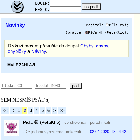
;
LOGIN:
HESLO:
Novinky
Majitel:
Bílá myš
;
Správce:
Píďa 😜 (PetaKlic)
;
Diskuzi prosím přesuňte do doupat
Chyby, chyby,
chybičky
a
Návrhy
.
MALÉ ZÁHLAVÍ
poď
SEM NESMÍŠ PSÁT :(
<<
<
1
2
3
4
5
6
>
>>
Píďa 😜 (PetaKlic)
ve škole nám pořád říkali
- že jednou vyrosteme. nekecali.
02.04.2020, 18:54:42