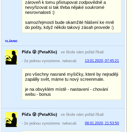
zároveň k tomu přistupovat zodpovědně a
nevyřizovat si tak třeba nějaké soukromé
nesrovnalosti :)
samozřejmostí bude okamžité hlášení ke mně
do pošty, když někdo takový zásah provede :)
VLÁKNO
Píďa 😜 (PetaKlic)
ve škole nám pořád říkali
- že jednou vyrosteme. nekecali.
13.01.2020, 07:45:21
pro všechny nasrané myšičky, které by nejraději
zapálily svět, máme tu nový screenmate.
je na obvyklém místě - nastavení - chování
webu - bonus
Píďa 😜 (PetaKlic)
ve škole nám pořád říkali
- že jednou vyrosteme. nekecali.
08.01.2020, 21:53:50