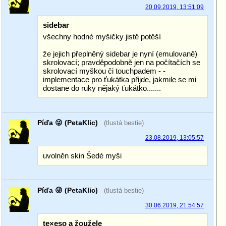
20.09.2019, 13:51:09
sidebar
všechny hodné myšičky jistě potěší
že jejich přeplněný sidebar je nyní (emulovaně)
skrolovací; pravděpodobně jen na počítačích se
skrolovací myškou či touchpadem - -
implementace pro ťukátka přijde, jakmile se mi
dostane do ruky nějaký ťukátko.......
Píďa 😜 (PetaKlic)
(tlustá bestie)
23.08.2019, 13:05:57
uvolněn skin Šedé myši
Píďa 😜 (PetaKlic)
(tlustá bestie)
30.06.2019, 21:54:57
te×eso a žoužele