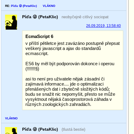
RE:
Píďa 😜 (PetaKlic)
VLÁKNO
Píďa 😜 (PetaKlic)
neobyčejně citlivý sociopat
26.09.2019, 13:58:40
EcmaScript 6
v příští pětiletce jest zavázáno postupně přepsat
veškerý javascript a ajax do standardů
ecmascript.
ES6 by měl být podporován dokonce i operou
(!!!!!!!§)
asi to není pro uživatele nějak zásadní či
zajímavá informace.... jde o optimalizaci
přenášených dat i zbytečně složitých kódů;
budu se snažit nic nepomyšit, přesto se může
vysyktnout nějaká časoprostorová záhada v
různých zoologických zahradách.
VLÁKNO
Píďa 😜 (PetaKlic)
(tlustá bestie)