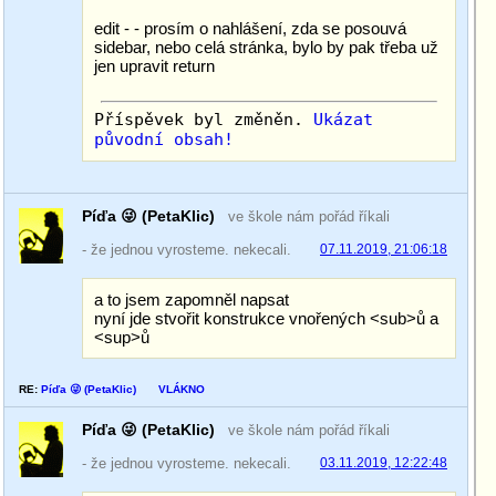
edit - - prosím o nahlášení, zda se posouvá
sidebar, nebo celá stránka, bylo by pak třeba už
jen upravit return
Příspěvek byl změněn.
Ukázat
původní obsah!
Píďa 😜 (PetaKlic)
ve škole nám pořád říkali
- že jednou vyrosteme. nekecali.
07.11.2019, 21:06:18
a to jsem zapomněl napsat
nyní jde stvořit konstrukce vnořených <sub>ů a
<sup>ů
RE:
Píďa 😜 (PetaKlic)
VLÁKNO
Píďa 😜 (PetaKlic)
ve škole nám pořád říkali
- že jednou vyrosteme. nekecali.
03.11.2019, 12:22:48