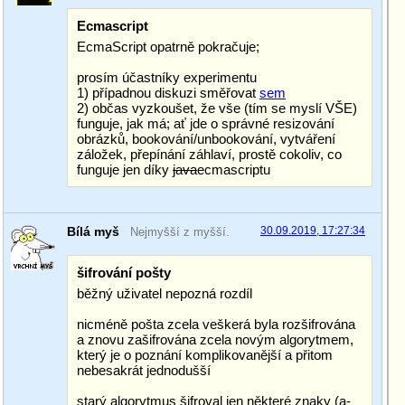
Ecmascript
EcmaScript opatrně pokračuje;
prosím účastníky experimentu
1) případnou diskuzi směřovat
sem
2) občas vyzkoušet, že vše (tím se myslí VŠE)
funguje, jak má; ať jde o správné resizování
obrázků, bookování/unbookování, vytváření
záložek, přepínání záhlaví, prostě cokoliv, co
funguje jen díky
java
ecmascriptu
Bílá myš
30.09.2019, 17:27:34
Nejmyšší z myšší.
šifrování pošty
běžný uživatel nepozná rozdíl
nicméně pošta zcela veškerá byla rozšifrována
a znovu zašifrována zcela novým algorytmem,
který je o poznání komplikovanější a přitom
nebesakrát jednodušší
starý algorytmus šifroval jen některé znaky (a-