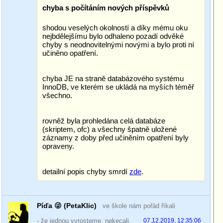
chyba s počítáním nových příspěvků
shodou veselých okolností a díky mému oku
nejbdělejšímu bylo odhaleno pozadí odvěké
chyby s neodnovitelnými novými a bylo proti ní
učiněno opatření.
chyba JE na straně databázového systému
InnoDB, ve kterém se ukládá na myších téměř
všechno.
rovněž byla prohledána celá databáze
(skriptem, ofc) a všechny špatně uložené
záznamy z doby před učiněním opatření byly
opraveny.
detailní popis chyby smrdí
zde
.
Píďa 😜 (PetaKlic)
ve škole nám pořád říkali
- že jednou vyrosteme. nekecali.
07.12.2019, 12:35:06