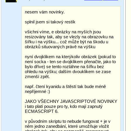
nesem vám novinky.
splnil jsem si takový restík
všichni víme, e obrázky na myších jsou
resizovány tak, aby se vlezly na obrazovku na
šířku i na výšku... což může být na škodu u
obrázků situovaných právě na výšku
nyní dvojklikem na kterýkoliv obrázek (pokud to
není socka - ten se dvojklikem přenačte, jako to
bylo dříve) se tento roztáhne na šířku bez
ohledu na výšku; dalším dvouklikem se zase
zmenší zpět.
např. čtení kyanidu a štěstí tak bude méně
nepříjemné :)
JAKO VŠECHNY JAVASCRIPTOVÉ NOVINKY
i tato platí pouze pro ty, kdo mají zapnutý
ECMASCRIPT 6.
v původním skriptu to nebude fungovat + je v
něm jedno zanedbání, které umožňuje vložit