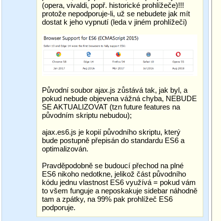
(opera, vivaldi, popř. historické prohlížeče)!!!
protože nepodporuje-li, už se nebudete jak mít
dostat k jeho vypnutí (leda v jiném prohlížeči)
Původní soubor ajax.js zůstává tak, jak byl, a
pokud nebude objevena vážná chyba, NEBUDE
SE AKTUALIZOVAT (tzn future features na
původním skriptu nebudou);
ajax.es6.js je kopií původního skriptu, který
bude postupně přepisán do standardu ES6 a
optimalizován.
Pravděpodobně se budoucí přechod na plné
ES6 nikoho nedotkne, jelikož část původního
kódu jednu vlastnost ES6 využívá = pokud vám
to všem funguje a neposkakuje sidebar náhodně
tam a zpátky, na 99% pak prohlížeč ES6
podporuje.