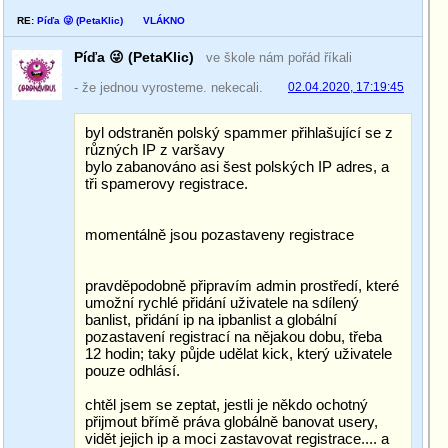
RE:
Píďa 😜 (PetaKlic)
VLÁKNO
Píďa 😜 (PetaKlic)
ve škole nám pořád říkali
- že jednou vyrosteme. nekecali.
02.04.2020, 17:19:45
byl odstraněn polský spammer přihlašující se z
různých IP z varšavy
bylo zabanováno asi šest polských IP adres, a
tři spamerovy registrace.
momentálně jsou pozastaveny registrace
pravděpodobně připravím admin prostředí, které
umožní rychlé přidání uživatele na sdílený
banlist, přidání ip na ipbanlist a globální
pozastavení registrací na nějakou dobu, třeba
12 hodin; taky půjde udělat kick, který uživatele
pouze odhlásí.
chtěl jsem se zeptat, jestli je někdo ochotný
přijmout břímě práva globálně banovat usery,
vidět jejich ip a moci zastavovat registrace.... a