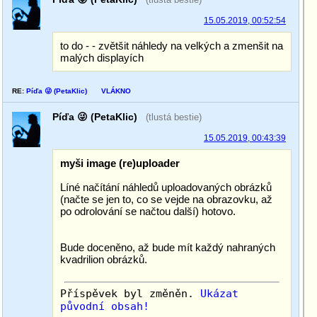
15.05.2019, 00:52:54
to do - - zvětšit náhledy na velkých a zmenšit na
malých displayích
RE:
Píďa 😜 (PetaKlic)
VLÁKNO
Píďa 😜 (PetaKlic)
(tlustá bestie)
15.05.2019, 00:43:39
myši image (re)uploader
Líné načítání náhledů uploadovaných obrázků
(načte se jen to, co se vejde na obrazovku, až
po odrolování se načtou další) hotovo.
Bude doceněno, až bude mít každý nahraných
kvadrilion obrázků.
Příspěvek byl změněn.
Ukázat
původní obsah!