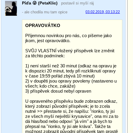
Píďa 😜 (PetaKlic)
postavil si myší ráj
- ale chodila mu tam opice
03.02.2019, 03:13:22
OPRAVOVÁTKO
Příjemnou novinkou pro nás, co píšeme jako
jkom, jest opravovátko.
SVŮJ VLASTNÍ vložený příspěvek lze změnit
za těchto podmínek:
1) není starší než 30 minut (odkaz na opravu je
k dispozici 20 minut, tedy při rozkliknutí opravy
v čase 19:59 pořád zbývá 10 minut)
2) v doupěti jsou opravy povoleny (nastaveno u
všech; kdo chce, zakáže)
3) příspěvek dosud nebyl opraven
U opraveného příspěvku bude zobrazen odkaz,
který zobrazí původní příspěvek; je to zcela
nutné >> přestavte si, že napíšu: "rionko, ty jsi
ze všech myší největší krysavice", ona mi za to
dá hlas/bod nebo odpoví "já vím" a já bych to
přepsal na "rionko, ty jsi ale kráva". Takže ta
možnost zobrazit původní příspěvek tam prostě