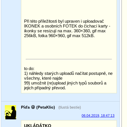
Při této příležitosti byl upraven i uploadovač
IKONEK a osobních FOTEK do čichací karty -
ikonky se resizují na max. 360×360, gif max
256kB, fotka 960×960, gif max 512kB.
to do:
1) náhledy starých uploadů načítat postupně, ne
všechny, které najde
99) umožnit (re)upload jiných typů souborů a
jejich případný převod.
Píďa 😜 (PetaKlic)
(tlustá bestie)
06.04.2019, 18:47:13
UKLÁDÁTKO