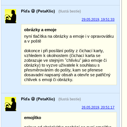
Píďa 😜 (PetaKlic)
(tlustá bestie)
29.05.2019, 19:51:33
obrázky a emoje
nyní tlačítka na obrázky a emoje i v opravovátku
a v poště
dokonce i při posílání pošty z čichací karty,
vzhledem k okolnostem (čichací karta se
zobrazuje ve stejným "chlívku" jako emoje či
obrázky) to vyzve uživatele k souhlasu s
přesměrováním do pošty, kam se přenese
dosavadní napsaný obsah a otevře se patřičný
chlívek s emoji či obrázky.
Píďa 😜 (PetaKlic)
(tlustá bestie)
26.05.2019, 20:51:17
emojítko