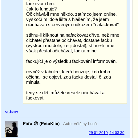
fackovací hru.
Jak to funguje?
Očichává-li mne někdo, zatímco jsem online,
vyskočí mi dole lišta s hlášením, že jsem
očicháván s červeným odkazem "nafackovat"
stihnu-li kliknout na nafackovat dříve, než mne
čichatel přestane očichávat, dostane facku
(vyskočí mu dole, že ji dostal), stihne-li mne
však přestat očichávat, facka mine.
fackující je o výsledku fackování informován.
rovněž v tabulce, která bonzuje, kdo koho
očichal, se objeví, zda facku dostal, či zda
minula.
tedy se děti můžete vesele očichávat a
fackovat.
VLÁKNO
Píďa 😜 (PetaKlic)
Autor většiny bugů.
29.01.2019, 14:03:30