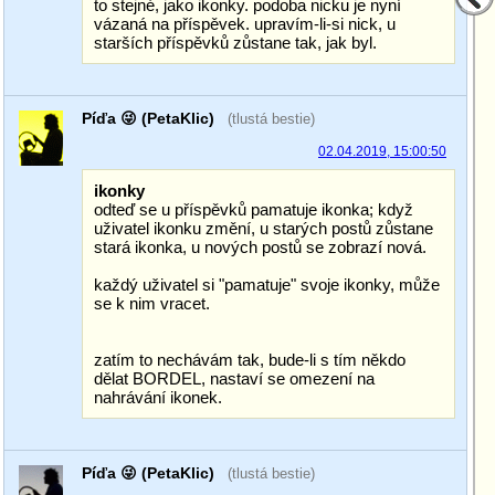
to stejné, jako ikonky. podoba nicku je nyní
vázaná na příspěvek. upravím-li-si nick, u
starších příspěvků zůstane tak, jak byl.
Píďa 😜 (PetaKlic)
(tlustá bestie)
02.04.2019, 15:00:50
ikonky
odteď se u příspěvků pamatuje ikonka; když
uživatel ikonku změní, u starých postů zůstane
stará ikonka, u nových postů se zobrazí nová.
každý uživatel si "pamatuje" svoje ikonky, může
se k nim vracet.
zatím to nechávám tak, bude-li s tím někdo
dělat BORDEL, nastaví se omezení na
nahrávání ikonek.
Píďa 😜 (PetaKlic)
(tlustá bestie)