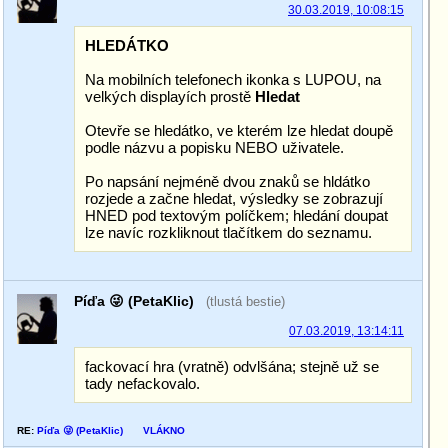
30.03.2019, 10:08:15
HLEDÁTKO
Na mobilních telefonech ikonka s LUPOU, na
velkých displayích prostě
Hledat
Otevře se hledátko, ve kterém lze hledat doupě
podle názvu a popisku NEBO uživatele.
Po napsání nejméně dvou znaků se hldátko
rozjede a začne hledat, výsledky se zobrazují
HNED pod textovým políčkem; hledání doupat
lze navíc rozkliknout tlačítkem do seznamu.
Píďa 😜 (PetaKlic)
(tlustá bestie)
07.03.2019, 13:14:11
fackovací hra (vratně) odvlšána; stejně už se
tady nefackovalo.
RE:
Píďa 😜 (PetaKlic)
VLÁKNO