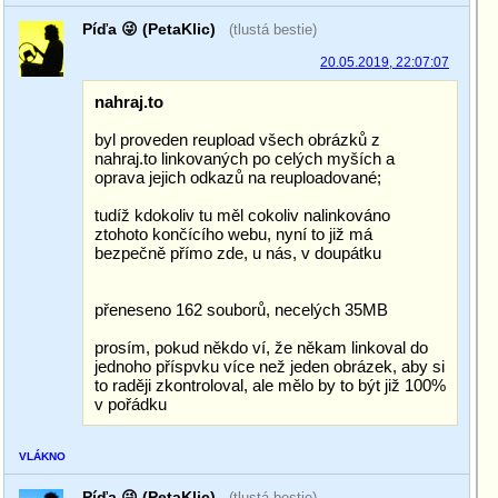
Píďa 😜 (PetaKlic)
(tlustá bestie)
20.05.2019, 22:07:07
nahraj.to
byl proveden reupload všech obrázků z
nahraj.to linkovaných po celých myších a
oprava jejich odkazů na reuploadované;
tudíž kdokoliv tu měl cokoliv nalinkováno
ztohoto končícího webu, nyní to již má
bezpečně přímo zde, u nás, v doupátku
přeneseno 162 souborů, necelých 35MB
prosím, pokud někdo ví, že někam linkoval do
jednoho příspvku více než jeden obrázek, aby si
to raději zkontroloval, ale mělo by to být již 100%
v pořádku
VLÁKNO
Píďa 😜 (PetaKlic)
(tlustá bestie)