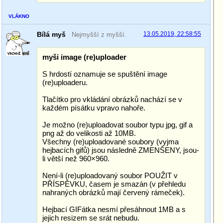
VLÁKNO
Bílá myš
13.05.2019, 22:58:55
Nejmyšší z myšší.
myši image (re)uploader
S hrdostí oznamuje se spuštění image
(re)uploaderu.
Tlačítko pro vkládání obrázků nachází se v
každém písátku vpravo nahoře.
Je možno (re)uploadovat soubor typu jpg, gif a
png až do velikosti až 10MB.
Všechny (re)uploadované soubory (vyjma
hejbacích gifů) jsou následně ZMENŠENY, jsou-
li větší než 960×960.
Není-li (re)uploadovaný soubor POUŽIT v
PŘÍSPĚVKU, časem je smazán (v přehledu
nahraných obrázků mají červený rámeček).
Hejbací GIFátka nesmí přesáhnout 1MB a s
jejich resizem se srát nebudu.