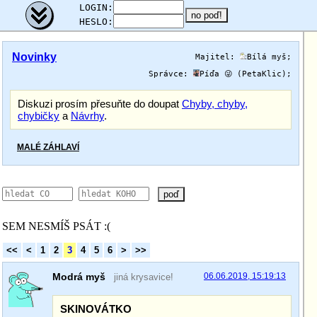
;
LOGIN:
HESLO:
Novinky
Majitel:
Bílá myš
;
Správce:
Píďa 😜 (PetaKlic)
;
Diskuzi prosím přesuňte do doupat
Chyby, chyby,
chybičky
a
Návrhy
.
MALÉ ZÁHLAVÍ
poď
SEM NESMÍŠ PSÁT :(
<<
<
1
2
3
4
5
6
>
>>
Modrá myš
06.06.2019, 15:19:13
jiná krysavice!
SKINOVÁTKO