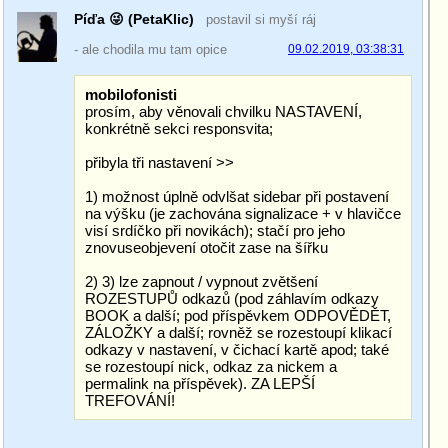
Píďa 😜 (PetaKlic)
postavil si myší ráj
- ale chodila mu tam opice
09.02.2019, 03:38:31
mobilofonisti
prosím, aby věnovali chvilku NASTAVENÍ,
konkrétně sekci responsvita;
přibyla tři nastavení >>
1) možnost úplně odvlšat sidebar při postavení
na výšku (je zachována signalizace + v hlavičce
visí srdíčko při novikách); stačí pro jeho
znovuseobjevení otočit zase na šířku
2) 3) lze zapnout / vypnout zvětšení
ROZESTUPŮ odkazů (pod záhlavím odkazy
BOOK a další; pod příspěvkem ODPOVĚDĚT,
ZÁLOŽKY a další; rovněž se rozestoupí klikací
odkazy v nastavení, v čichací kartě apod; také
se rozestoupí nick, odkaz za nickem a
permalink na příspěvek). ZA LEPŠÍ
TREFOVÁNÍ!