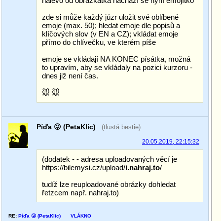
nalevo od obrázkátka nachází se nyní emojítko
zde si může každý júzr uložit své oblíbené
emoje (max. 50); hledat emoje dle popisů a
klíčových slov (v EN a CZ); vkládat emoje
přímo do chlívečku, ve kterém píše
emoje se vkládají NA KONEC písátka, možná
to upravím, aby se vkládaly na pozici kurzoru -
dnes již není čas.
🐭 🐭
Píďa 😜 (PetaKlic)
(tlustá bestie)
20.05.2019, 22:15:32
(dodatek - - adresa uploadovaných věcí je
https:
//bilemysi.cz/upload/
i.nahraj.to
/
tudíž lze reuploadované obrázky dohledat
řetzcem např. nahraj.to)
RE:
Píďa 😜 (PetaKlic)
VLÁKNO