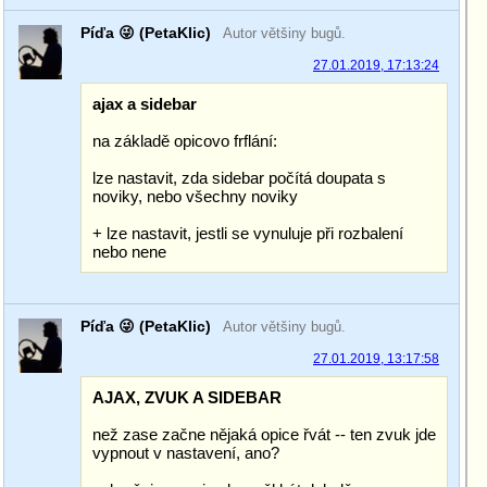
Píďa 😜 (PetaKlic)
Autor většiny bugů.
27.01.2019, 17:13:24
ajax a sidebar
na základě opicovo frflání:
lze nastavit, zda sidebar počítá doupata s
noviky, nebo všechny noviky
+ lze nastavit, jestli se vynuluje při rozbalení
nebo nene
Píďa 😜 (PetaKlic)
Autor většiny bugů.
27.01.2019, 13:17:58
AJAX, ZVUK A SIDEBAR
než zase začne nějaká opice řvát -- ten zvuk jde
vypnout v nastavení, ano?