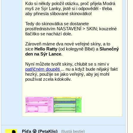
Kdo si někdy položil otázku, proč přijela Modrá
myš ze Sýr Lanky, jistě si i odpověděl - třeba
aby přinesla slibované skinovátko!
Tedy do skinovátka se dostanete
prostřednistvím NASTAVENÍ > SKIN; kouzelné
tlačítko se nachází dole.
Zároveň máme dva nové veřejné skiny, a to
sice
Hello Ratty
(od kolegyně Blbé) a
Slunečný
den na Sýr Lance
.
Nyní můžete tvořit skiny, chlubit se s nimi v
patřičném doupěti
... nu a když bude nějaký fakt
hezký, použije se jako veřejný, aby jej mohl
používat zcela kdokoliv.
Píďa 😜 (PetaKlic)
(tlustá bestie)