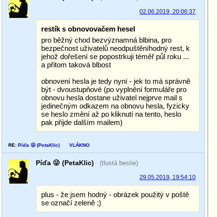
02.06.2019, 20:06:37
restík s obnovovačem hesel
pro běžný chod bezvýznamná blbina, pro
bezpečnost uživatelů neodpuštěníhodný rest, k
jehož dořešení se popostrkuji téměř půl roku ...
a přitom taková blbost
obnovení hesla je tedy nyní - jek to má správně
být - dvoustupňové (po vyplnění formuláře pro
obnovu hesla dostane uživatel nejprve mail s
jedinečným odkazem na obnovu hesla, fyzicky
se heslo změní až po kliknutí na tento, heslo
pak přijde dalším mailem)
RE:
Píďa 😜 (PetaKlic)
VLÁKNO
Píďa 😜 (PetaKlic)
(tlustá bestie)
29.05.2019, 19:54:10
plus - že jsem hodný - obrázek použitý v poště
se označí zeleně ;)