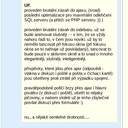
UF.
proveden brutální zásah do ajaxu, (snad)
poslední optimalizace pro maximální odlehčení
SQL serveru (a přitíží se PHP serveru :)) )
proveden brutální zásah do sidebaru. už se
bude animovat slušněji - - s tím, že se vždy
nahoru řadí to, v čem jsou noviki. už by to
nemělo tancovat při fokusu okna (při fokusu
okna se to nahraje už poskládaný), tancovat to
bude pouze v aktivním okně a to snad o mnoho
elegantněji, slušněji, inteligentněji.
příspěvky, které jdou přes ajax (odpovědi -
vlákna v diskuzi i poště a pošta v čichací kartě)
jsou ošetřeny proti ztrátě při výpadku spojení.
pravděpodobně pofičí brzy přes ajax i hlavní
písátko (v diskuzi i poště), ušetří to nějaký
pičoviny, v našem století už je imho zbytečné
posílat diskuzi přes formuláře :)
nu,, a nějaké oenitelné drobnosti.....