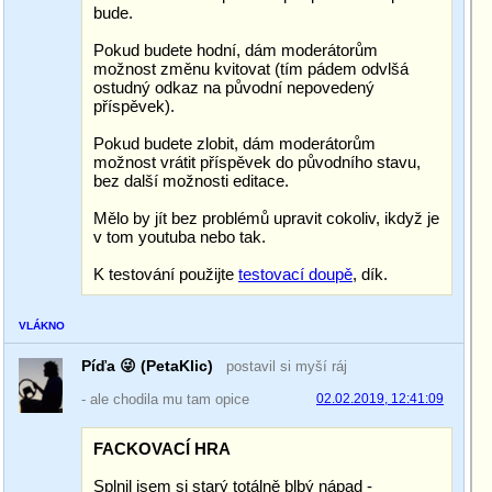
bude.
Pokud budete hodní, dám moderátorům
možnost změnu kvitovat (tím pádem odvlšá
ostudný odkaz na původní nepovedený
příspěvek).
Pokud budete zlobit, dám moderátorům
možnost vrátit příspěvek do původního stavu,
bez další možnosti editace.
Mělo by jít bez problémů upravit cokoliv, ikdyž je
v tom youtuba nebo tak.
K testování použijte
testovací doupě
, dík.
VLÁKNO
Píďa 😜 (PetaKlic)
postavil si myší ráj
- ale chodila mu tam opice
02.02.2019, 12:41:09
FACKOVACÍ HRA
Splnil jsem si starý totálně blbý nápad -