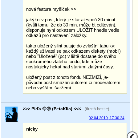
nová featura myšiček >>
jakýkoliv post, který je stár alespoň 30 minut
(kvůli tomu, že do 30 min. může bt editován),
disponuje nyní odkazem ULOŽIT hnedle vedle
odkazů pro nastavení záložky.
takto uložený slint putuje do zvláštní tabulky;
každý uživatel se pak odkazem diskety (mobil)
nebo "Uložené" (pc) v liště dostane do svého
soukromého zlatého fondu, kde může
nostalgicky hekat nad starými zlatými časy.
uložený post z tohoto fondu NEZMIZÍ, je-li
původní post smazán autorem či moderátorem
nebo vyššími šaržemi.
>>> Píďa 🤨🤨 (PetaKlic) <<<
(tlustá bestie)
02.04.2019, 17:30:24
nicky