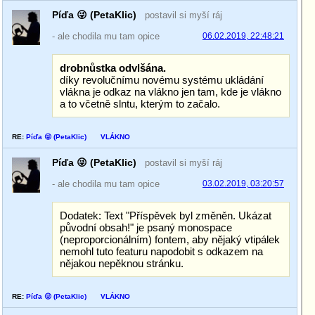
Píďa 😜 (PetaKlic)
postavil si myší ráj
- ale chodila mu tam opice
06.02.2019, 22:48:21
drobnůstka odvlšána.
díky revolučnímu novému systému ukládání
vlákna je odkaz na vlákno jen tam, kde je vlákno
a to včetně slntu, kterým to začalo.
RE:
Píďa 😜 (PetaKlic)
VLÁKNO
Píďa 😜 (PetaKlic)
postavil si myší ráj
- ale chodila mu tam opice
03.02.2019, 03:20:57
Dodatek: Text "Příspěvek byl změněn. Ukázat
původní obsah!" je psaný monospace
(neproporcionálním) fontem, aby nějaký vtipálek
nemohl tuto featuru napodobit s odkazem na
nějakou nepěknou stránku.
RE:
Píďa 😜 (PetaKlic)
VLÁKNO